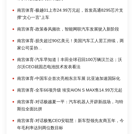
南宫体育-极越01上市24.99万元起，首发高通8295芯片支
撑“文心一言”上车
南宫体育-政策春风频吹，智能网联汽车发展驶入新阶段
南宫体育-损失超过90亿美元！美国汽车工人罢工持续，两
家公司妥协…
南宫体育-汽车早知道丨丰田全球召回100万辆汉兰达；沃
尔沃CEO就固态电池技术发表看法
南宫体育-中国车企首次亮相东京车展 比亚迪加速国际化
南宫体育-全车66项升级 埃安AION S MAX售14.99万元起
南宫体育-对话极越夏一平：汽车机器人开辟新战场，与特
斯拉全面比拼
南宫体育-对话极氪CEO安聪慧：新车型领先友商五年，今
年毛利率达到两位数目标