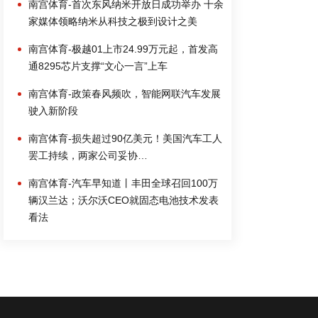
南宫体育-首次东风纳米开放日成功举办 十余
家媒体领略纳米从科技之极到设计之美
南宫体育-极越01上市24.99万元起，首发高
通8295芯片支撑“文心一言”上车
南宫体育-政策春风频吹，智能网联汽车发展
驶入新阶段
南宫体育-损失超过90亿美元！美国汽车工人
罢工持续，两家公司妥协…
南宫体育-汽车早知道丨丰田全球召回100万
辆汉兰达；沃尔沃CEO就固态电池技术发表
看法