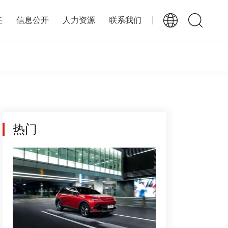
任
信息公开
人力资源
联系我们
热门