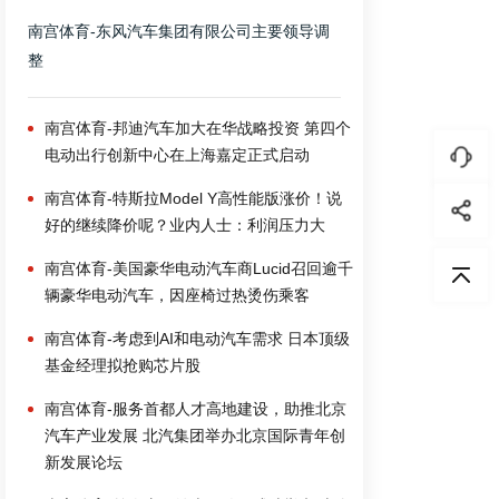
南宫体育-东风汽车集团有限公司主要领导调
整
南宫体育-邦迪汽车加大在华战略投资 第四个
电动出行创新中心在上海嘉定正式启动
南宫体育-特斯拉Model Y高性能版涨价！说
好的继续降价呢？业内人士：利润压力大
南宫体育-美国豪华电动汽车商Lucid召回逾千
辆豪华电动汽车，因座椅过热烫伤乘客
南宫体育-考虑到AI和电动汽车需求 日本顶级
基金经理拟抢购芯片股
南宫体育-服务首都人才高地建设，助推北京
汽车产业发展 北汽集团举办北京国际青年创
新发展论坛