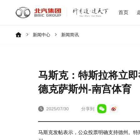
首页
新闻中心
新闻简讯
马斯克：特斯拉将立即
德克萨斯州-南宫体育
2025/07/30
分享到
马斯克发帖表示，公众投票明确支持德州。特