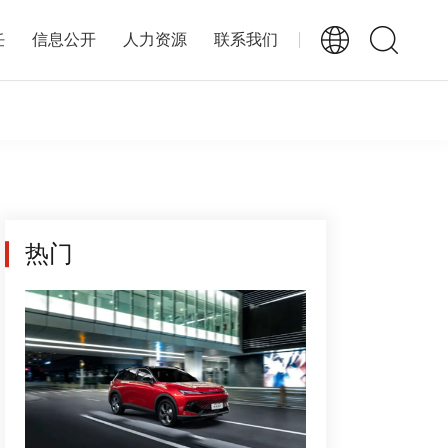
任
信息公开
人力资源
联系我们
热门