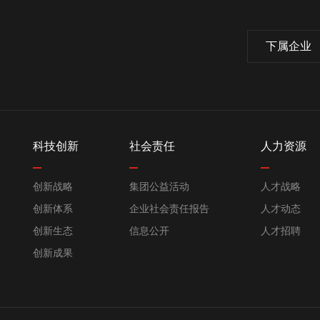
下属企业
科技创新
社会责任
人力资源
创新战略
集团公益活动
人才战略
创新体系
企业社会责任报告
人才动态
创新生态
信息公开
人才招聘
创新成果