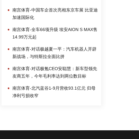
南宫体育-中国车企首次亮相东京车展 比亚迪
加速国际化
南宫体育-全车66项升级 埃安AION S MAX售
14.99万元起
南宫体育-对话极越夏一平：汽车机器人开辟
新战场，与特斯拉全面比拼
南宫体育-对话极氪CEO安聪慧：新车型领先
友商五年，今年毛利率达到两位数目标
南宫体育-北汽蓝谷1-9月营收93.1亿元 归母
净利亏损收窄