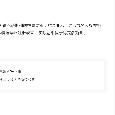
为得克萨斯州的投票结束，结果显示，约87%的人投票赞
国特拉华州注册成立，实际总部位于得克萨斯州。
8电混MPV上市
连续五天买入特斯拉股票