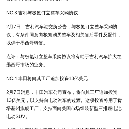
NO.3 吉利与极氪订立整车采购协议
2月7日，吉利汽车港交所公告，与极氪订立整车采购协
议，有条件同意向极氪购买整车及相关售后零件及配件，
以供于墨西哥转售。
点评：与极氪订立整车采购协议将有助于吉利汽车扩大在
墨西哥市场的业务。
NO.4 丰田将向其工厂追加投资13亿美元
2月7日消息，丰田汽车公司宣布，将向其工厂追加投资
13亿美元，以支持向电动汽车的过渡。这项投资将用于肯
塔基州旗舰工厂，支持面向美国市场组装新型三排座电池
电动SUV。