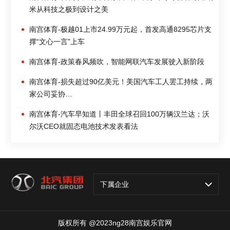
米从科技之极到设计之美
南宫体育-极越01上市24.99万元起，首发高通8295芯片支
撑“文心一言”上车
南宫体育-政策春风频吹，智能网联汽车发展驶入新阶段
南宫体育-损失超过90亿美元！美国汽车工人罢工持续，两
家公司妥协…
南宫体育-汽车早知道丨丰田全球召回100万辆汉兰达；沃
尔沃CEO就固态电池技术发表看法
下属企业
版权所有 @2023ng28南宫娱乐官网