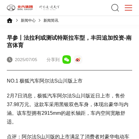
新闻中心
新闻简讯
早参丨法拉利或测试特斯拉车型，丰田追加投资-南
宫体育
2025/07/05
分享到
NO.1 极狐汽车阿尔法S山川版上市
2月7日消息，极狐汽车阿尔法S山川版近日上市，售价
37.98万元。这款车采用黑银双色车身，体现出豪华与内
涵。该车型拥有2915mm的超长轴距，车内空间宽敞舒
适。
点评：阿尔法S山川版的上市满足了消费者对豪华电动车