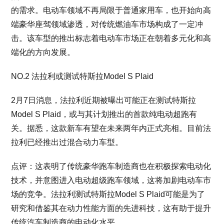
的需求。电动车领域不再局限于普通家用车，也开始向高
端豪华座驾领域渗透，对传统燃油车市场构成了一定冲
击。该车型的推出标志着电动车市场正在朝着多元化和高
端化的方向发展。
NO.2 法拉利或测试特斯拉Model S Plaid
2月7日消息，法拉利近期被曝出可能正在测试特斯拉
Model S Plaid，或与其计划推出的首款纯电动超跑有
关。据悉，这款新车有望在未来两年内正式亮相。目前法
拉利已经推出过混合动力车型。
点评：这表明了传统豪华跑车制造商也在积极探索电动化
技术，并意图进入电动超级跑车领域，这将加剧电动车市
场的竞争。法拉利测试特斯拉Model S Plaid可能是为了
研究和借鉴其在动力性能方面的先进科技，这有助于提升
传统汽车制造商的电动化水平。