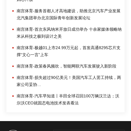
南宫体育-服务首都人才高地建设，助推北京汽车产业发展
北汽集团举办北京国际青年创新发展论坛
南宫体育-首次东风纳米开放日成功举办 十余家媒体领略纳
米从科技之极到设计之美
南宫体育-极越01上市24.99万元起，首发高通8295芯片支
撑“文心一言”上车
南宫体育-政策春风频吹，智能网联汽车发展驶入新阶段
南宫体育-损失超过90亿美元！美国汽车工人罢工持续，两
家公司妥协…
南宫体育-汽车早知道丨丰田全球召回100万辆汉兰达；沃
尔沃CEO就固态电池技术发表看法