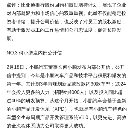
点评：比亚迪推行股份回购和鼓励增持计划，展现了企业
对内部凝聚力和市场信心的双重重视。此举不仅能稳定投
资者情绪，提升公司价值，也反映了对员工的股权激励，
有助于激发员工的工作热情和公司忠诚度，促进长期发
展。
NO.3 何小鹏发内部公开信
2月18日，小鹏汽车董事长何小鹏发布内部公开信，公开
信中提到，今年是小鹏汽车产品和技术平台积累和爆发的
第一年。其计划3年内规划新品或改款约30款车型；2024
年会投入更多的人力（招聘约4000人）以及投入同比超
过40%的研发预算。从这个月开始，小鹏汽车会基于全新
的小鹏产品开发体系（XPD），也就是有小鹏汽车特色的
车型全生命周期产品开发管理系统V1.0，以更先进、高效
的全流程体系助力公司取得更大成功。