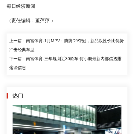
每日经济新闻
（责任编辑：董萍萍 ）
上一篇：南宫体育-1月MPV：腾势D9夺冠，新品以性价比优势
冲击经典车型
下一篇：南宫体育-三年规划近30款车 何小鹏最新内部信透露
这些信息
热门