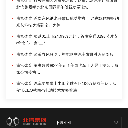
南宫体育-服务首都人才高地建设，助推北京汽车产业发展
北汽集团举办北京国际青年创新发展论坛
南宫体育-首次东风纳米开放日成功举办 十余家媒体领略纳
米从科技之极到设计之美
南宫体育-极越01上市24.99万元起，首发高通8295芯片支
撑“文心一言”上车
南宫体育-政策春风频吹，智能网联汽车发展驶入新阶段
南宫体育-损失超过90亿美元！美国汽车工人罢工持续，两
家公司妥协…
南宫体育-汽车早知道丨丰田全球召回100万辆汉兰达；沃
尔沃CEO就固态电池技术发表看法
下属企业