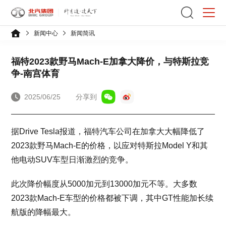
新闻中心
新闻简讯
福特2023款野马Mach-E加拿大降价，与特斯拉竞
争-南宫体育
2025/06/25
分享到
据Drive Tesla报道，福特汽车公司在加拿大大幅降低了
2023款野马Mach-E的价格，以应对特斯拉Model Y和其
他电动SUV车型日渐激烈的竞争。
此次降价幅度从5000加元到13000加元不等。大多数
2023款Mach-E车型的价格都被下调，其中GT性能加长续
航版的降幅最大。