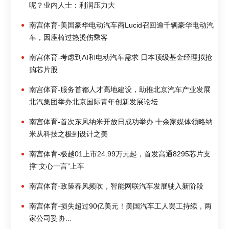
呢？业内人士：利润压力大
南宫体育-美国豪华电动汽车商Lucid召回逾千辆豪华电动汽
车，因座椅过热烫伤乘客
南宫体育-考虑到AI和电动汽车需求 日本顶级基金经理拟抢
购芯片股
南宫体育-服务首都人才高地建设，助推北京汽车产业发展
北汽集团举办北京国际青年创新发展论坛
南宫体育-首次东风纳米开放日成功举办 十余家媒体领略纳
米从科技之极到设计之美
南宫体育-极越01上市24.99万元起，首发高通8295芯片支
撑“文心一言”上车
南宫体育-政策春风频吹，智能网联汽车发展驶入新阶段
南宫体育-损失超过90亿美元！美国汽车工人罢工持续，两
家公司妥协…