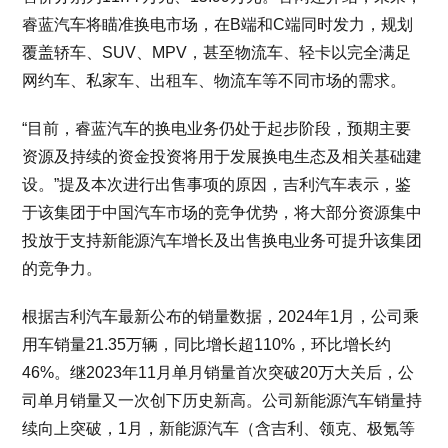
睿蓝汽车将瞄准换电市场，在B端和C端同时发力，规划
覆盖轿车、SUV、MPV，甚至物流车、轻卡以完全满足
网约车、私家车、出租车、物流车等不同市场的需求。
“目前，睿蓝汽车的换电业务仍处于起步阶段，预期主要
资源及持续的资金投资将用于发展换电生态及相关基础建
设。”提及本次进行出售事项的原因，吉利汽车表示，鉴
于该集团于中国汽车市场的竞争优势，将大部分资源集中
投放于支持新能源汽车增长及出售换电业务可提升该集团
的竞争力。
根据吉利汽车最新公布的销量数据，2024年1月，公司乘
用车销量21.35万辆，同比增长超110%，环比增长约
46%。继2023年11月单月销量首次突破20万大关后，公
司单月销量又一次创下历史新高。公司新能源汽车销量持
续向上突破，1月，新能源汽车（含吉利、领克、极氪等