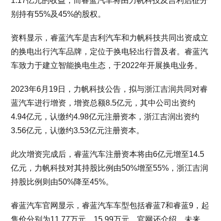
1.17亿元的收益；而睿蓝汽车将由力帆科技及吉利启征分
别持有55%及45%的股权。
资料显示，睿蓝汽车是吉利汽车和力帆科技共同出资成立
的换电出行汽车品牌，定位于换电轻出行普及者。睿蓝汽
车致力于建立智能换电生态，于2022年开展换电业务。
2023年6月19日，力帆科技公告，拟与浙江吉润共同对睿
蓝汽车进行增资，增资总额8.5亿元，其中公司出资约
4.94亿元，认缴约4.98亿元注册资本，浙江吉润出资约
3.56亿元，认缴约3.53亿元注册资本。
此次增资完成后，睿蓝汽车注册资本将由6亿元增至14.5
亿元，力帆科技对其持股比例由50%增至55%，浙江吉润
持股比例则由50%降至45%。
睿蓝汽车官网显示，睿蓝汽车车型包括睿蓝7和睿蓝9，起
售价分别为11.77万元、15.99万元。官网还介绍，未来，