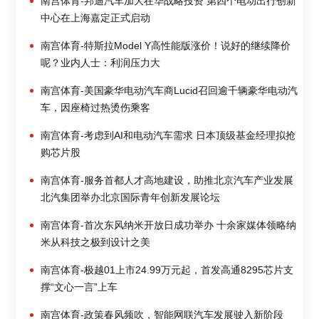
南宫体育-邦迪汽车加大在华战略投资 第四个电动出行创新
中心在上海嘉定正式启动
南宫体育-特斯拉Model Y高性能版涨价！说好的继续降价
呢？业内人士：利润压力大
南宫体育-美国豪华电动汽车商Lucid召回逾千辆豪华电动汽
车，因座椅过热烫伤乘客
南宫体育-考虑到AI和电动汽车需求 日本顶级基金经理拟抢
购芯片股
南宫体育-服务首都人才高地建设，助推北京汽车产业发展
北汽集团举办北京国际青年创新发展论坛
南宫体育-首次东风纳米开放日成功举办 十余家媒体领略纳
米从科技之极到设计之美
南宫体育-极越01上市24.99万元起，首发高通8295芯片支
撑“文心一言”上车
南宫体育-政策春风频吹，智能网联汽车发展驶入新阶段