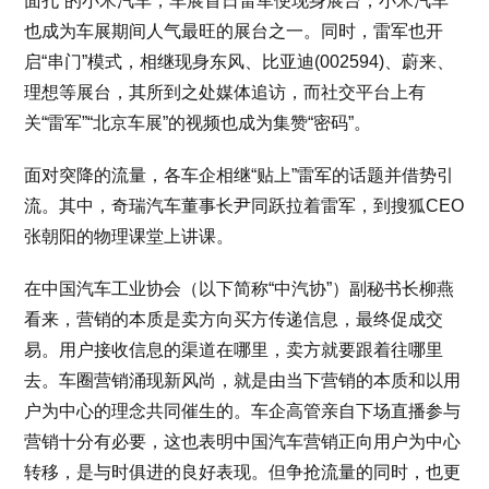
面孔”的小米汽车，车展首日雷军便现身展台，小米汽车
也成为车展期间人气最旺的展台之一。同时，雷军也开
启“串门”模式，相继现身东风、比亚迪(002594)、蔚来、
理想等展台，其所到之处媒体追访，而社交平台上有
关“雷军”“北京车展”的视频也成为集赞“密码”。
面对突降的流量，各车企相继“贴上”雷军的话题并借势引
流。其中，奇瑞汽车董事长尹同跃拉着雷军，到搜狐CEO
张朝阳的物理课堂上讲课。
在中国汽车工业协会（以下简称“中汽协”）副秘书长柳燕
看来，营销的本质是卖方向买方传递信息，最终促成交
易。用户接收信息的渠道在哪里，卖方就要跟着往哪里
去。车圈营销涌现新风尚，就是由当下营销的本质和以用
户为中心的理念共同催生的。车企高管亲自下场直播参与
营销十分有必要，这也表明中国汽车营销正向用户为中心
转移，是与时俱进的良好表现。但争抢流量的同时，也更