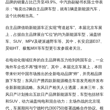
品牌的销量占比已升至49.9%。中汽协副秘书长陈士华表
示：“每卖出2辆自主品牌车型，就有1辆是新能源汽车，
这个比例相当高。”
自主品牌借助新能源车正实现“弯道超车”。本届北京车展
上，占据自主品牌展台“C位”的均为新能源车型，涵盖轿
车、SUV、MPV及硬派越野车等。其中，长安启源E07、
昊铂HT、极氪MIX等车型更引发参观者关注。
在电动化领域狂奔的自主品牌将压力给到跨国车企，一众
海外车企也不再“慢半拍”。其中，本届北京车展上，本田
带来针对中国市场推出的全新电动品牌“烨”，并亮相品牌
旗下车型；东风日产携四款新能源概念车首发亮相并发布
全新新能源战略。东风日产相关人士透露，未来三年，东
风日产计划推出五款日产品牌新能源车型，车型包括轿车
和SUV，动力涵盖纯电和混合动力；主场作战的北京现
代，车展期间与宁德时代(300750)签署战略合作协议。根