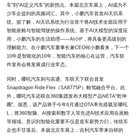
车”到“AI定义汽车”的新拐点。本届北京车展上，AI成为不
少车企提到的高频词汇。其中，小鹏汽车首发AI天玑系
统。据了解，AI天玑系统为行业首个将AI技术全面应用于
智能座舱与智能驾驶的操作系统。基于AI大模型的深度应
用，小鹏汽车的生活助理——AI小P，将具备更高级别的
理解能力。在小鹏汽车董事长兼CEO何小鹏看来，下一个
10年是智能化的10年，智能汽车的核心在运营，汽车软
件发布会将发展成行业常态。
同时，哪吒汽车则与高通、车联天下联合首发
Snapdragon Ride Flex（SA8775P）舱驾融合平台。此
外，哪吒汽车还联合360集团发布大模型产品NETA“乾坤
圈”。据悉，该产品将于今年6月通过OTA率先搭载至哪吒
L，将360智脑、AI搜索和数字人等先进AI技术应用在座舱
等领域。意识到智能化重要不仅是造车新势力们，传统车
企也不甘落后。本届北京车展上，吉利汽车带来自研的