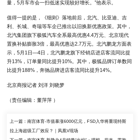
量，5月车市会一扫低迷实现较好增长。”他表示。
值得一提的是，《细则》落地前后，北汽、比亚迪、吉
利、长城、奇瑞等车企已推出以旧换新优惠政策。其中，
北汽集团旗下极狐汽车全系最高优惠4.4万元、北京现代
置换补贴膨胀3倍，最高优惠达2.7万元。北汽鹏龙方面表
示，5月1日—4日，北汽鹏龙旗下经销店进店客流同比提
升13%，订单量同比提升10%。其中，极狐品牌订单数同
比提升188%，奔驰品牌进店客流同比提升14%。
北京商报记者 刘洋 刘晓梦
（责任编辑：董萍萍 ）
上一篇：南宫体育-市值暴涨6000亿元，FSD入华将重现特斯
拉上海超级工厂效应？｜凤凰V现场
下一篇：南宫体育-新势力4月销量“出炉”：理想、蔚来、零跑