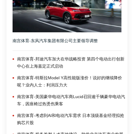
南宫体育-东风汽车集团有限公司主要领导调整
南宫体育-邦迪汽车加大在华战略投资 第四个电动出行创新
中心在上海嘉定正式启动
南宫体育-特斯拉Model Y高性能版涨价！说好的继续降价
呢？业内人士：利润压力大
南宫体育-美国豪华电动汽车商Lucid召回逾千辆豪华电动汽
车，因座椅过热烫伤乘客
南宫体育-考虑到AI和电动汽车需求 日本顶级基金经理拟抢
购芯片股