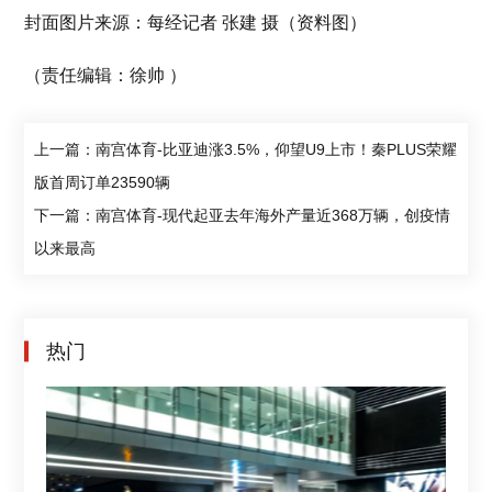
封面图片来源：每经记者 张建 摄（资料图）
（责任编辑：徐帅 ）
上一篇：南宫体育-比亚迪涨3.5%，仰望U9上市！秦PLUS荣耀
版首周订单23590辆
下一篇：南宫体育-现代起亚去年海外产量近368万辆，创疫情
以来最高
热门