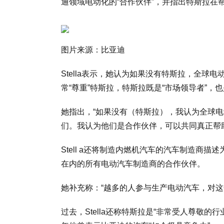
通领域电动化的“合作伙伴”，并指出特斯拉在
图片来源：比亚迪
Stella表示，她认为如果没有特斯拉，全
常“尊重”特斯拉，特斯拉既是“市场领导者”
她指出，“如果没有（特斯拉），我认为全球
们。我认为他们是合作伙伴，可以共同真正帮
Stell a还将制造内燃机汽车的汽车制造商
在内的所有电动汽车制造商的合作伙伴。
她补充称：“越多的人参与生产电动汽车，对这
过去，Stella还称特斯拉是“非常受人尊敬