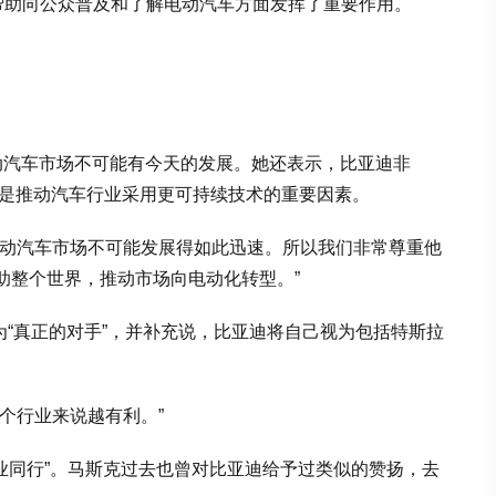
帮助向公众普及和了解电动汽车方面发挥了重要作用。
球电动汽车市场不可能有今天的发展。她还表示，比亚迪非
，也是推动汽车行业采用更可持续技术的重要因素。
电动汽车市场不可能发展得如此迅速。所以我们非常尊重他
助整个世界，推动市场向电动化转型。”
描述为“真正的对手”，并补充说，比亚迪将自己视为包括特斯拉
个行业来说越有利。”
的行业同行”。马斯克过去也曾对比亚迪给予过类似的赞扬，去