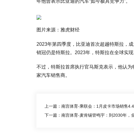
年他曾表示比亚迪的汽车“如今极具竞争力”。
图片来源：雅虎财经
2023年第四季度，比亚迪首次超越特斯拉，
销冠仍是特斯拉。2023年，特斯拉在全球实现
不过，特斯拉首席执行官马斯克表示，他认为
家汽车销售商。
上一篇：南宫体育-乘联会：1月皮卡市场销售4.
下一篇：南宫体育-麦肯锡管鸣宇：到2030年