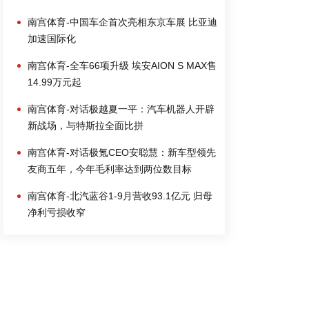
南宫体育-中国车企首次亮相东京车展 比亚迪
加速国际化
南宫体育-全车66项升级 埃安AION S MAX售
14.99万元起
南宫体育-对话极越夏一平：汽车机器人开辟
新战场，与特斯拉全面比拼
南宫体育-对话极氪CEO安聪慧：新车型领先
友商五年，今年毛利率达到两位数目标
南宫体育-北汽蓝谷1-9月营收93.1亿元 归母
净利亏损收窄