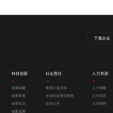
下属企业
科技创新
社会责任
人力资源
创新战略
集团公益活动
人才战略
创新体系
企业社会责任报告
人才动态
创新生态
信息公开
人才招聘
创新成果