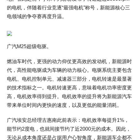
的电机，伴随着行业竞逐“最强电机”称号，新能源核心三
电领域的争夺赛再度升温。
广汽M25超级电驱。
燃油车时代，更强的动力仰仗更高效的发动机，新能源时
代，高性能电驱成为车辆的动力核心。电驱系统主要包含
电机、电机控制单元、减速器三部分，电机转速是最显著
的技术指标之一。电机转速更高，意味着电机功率密度更
高，电机效率得到提升。电机效率的提升将为新能源汽车
带来单位时间内更快的速度，以及更低的能量消耗。
广汽埃安总经理古惠南此前表示：电机效率每提升1%，
能节约2度电，也就间接节约了近2000元的成本。因此，
无论从成本角度还是占据用户心智角度，新能源车企都不