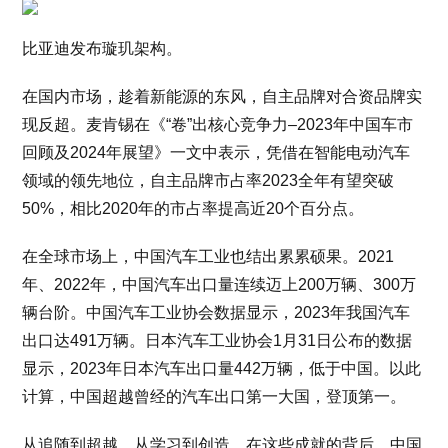
比亚迪发布璇玑架构。
在国内市场，趁着新能源的东风，自主品牌对合资品牌实
现反超。麦肯锡在《“卷”出核心竞争力–2023年中国车市
回顾及2024年展望》一文中表示，凭借在智能电动汽车
领域的领先地位，自主品牌市占率2023全年有望突破
50%，相比2020年的市占率提高近20个百分点。
在全球市场上，中国汽车工业也结出累累硕果。2021
年、2022年，中国汽车出口量连续迈上200万辆、300万
辆台阶。中国汽车工业协会数据显示，2023年我国汽车
出口达491万辆。日本汽车工业协会1月31日公布的数据
显示，2023年日本汽车出口量442万辆，低于中国。以此
计算，中国超越曾经的汽车出口第一大国，登顶第一。
从追随到超越，从学习到创造，在这些成就的背后，中国