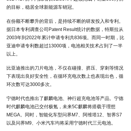
的目标，稳居全球新能源车销冠。
在份额不断攀升的背后，是持续不断的研发投入和专利。
据日本专利调查公司Patent Result统计的数据，特斯拉从
2003年到2022年累计申请专利共836项。而同一时期，比
亚迪申请专利数超过13000项，电池相关技术占到了一半
以上。
比亚迪推出的刀片电池，不仅在碰撞、挤压、穿刺等情况
下表现出良好安全性，在循环充电次数上也表现出色，循
环次数可达3000多次。
宁德时代也推出了麒麟电池、神行超充电池等产品。宁德
时代麒麟电池已交付极氪，未来5C麒麟将搭载于理想
MEGA。同时，智能化车型问界M7、阿维塔12、智界S7
以及问界M9、小米汽车均将采用宁德时代三元电池。