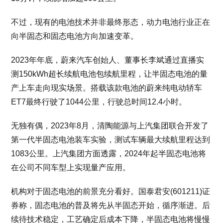
不过，现有的电池技术并非最终形态，动力电池行业正在
向半固态和固态电池方向加速变革。
2023年年底，蔚来汽车创始人、董事长李斌通过直播实
测150kWh超长续航电池包续航里程，让半固态电池的量
产上车走向现实场景。搭载该款电池的蔚来纯电动轿车
ET7最终行驶了1044公里，行驶总时间12.4小时。
无独有偶，2023年8月，清陶能源与上汽集团联合开发了
第一代半固态电池装车实验，测试车辆最大续航里程达到
1083公里。上汽集团方面透露，2024年起半固态电池将
在公司不同车型上实现量产应用。
机构对于固态电池的前景充分看好。国泰君安(601211)证
券称，固态电池的普及将先从半固态开始，循序渐进。后
续待技术稳定，工艺确定后成本下降，半固态电池将慢慢