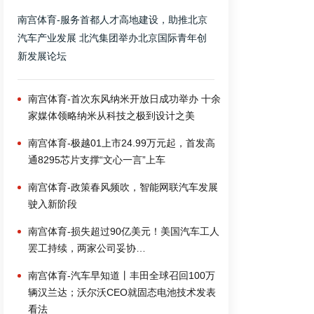
南宫体育-服务首都人才高地建设，助推北京
汽车产业发展 北汽集团举办北京国际青年创
新发展论坛
南宫体育-首次东风纳米开放日成功举办 十余
家媒体领略纳米从科技之极到设计之美
南宫体育-极越01上市24.99万元起，首发高
通8295芯片支撑“文心一言”上车
南宫体育-政策春风频吹，智能网联汽车发展
驶入新阶段
南宫体育-损失超过90亿美元！美国汽车工人
罢工持续，两家公司妥协…
南宫体育-汽车早知道丨丰田全球召回100万
辆汉兰达；沃尔沃CEO就固态电池技术发表
看法