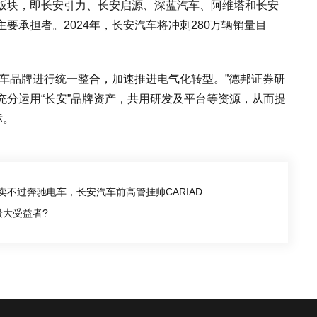
板块，即长安引力、长安启源、深蓝汽车、阿维塔和长安
要承担者。2024年，长安汽车将冲刺280万辆销量目
燃油车品牌进行统一整合，加速推进电气化转型。”德邦证券研
充分运用“长安”品牌资产，共用研发及平台等资源，从而提
标。
卖不过奔驰电车，长安汽车前高管挂帅CARIAD
最大受益者?