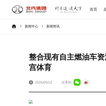
首页
新闻中心
新闻简讯
整合现有自主燃油车资
宫体育
2025/05/12
分享到