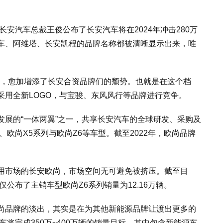
长安汽车总裁王俊公布了长安汽车将在2024年冲击280万
车、阿维塔、长安凯程的品牌名称都被清晰显示出来，唯
市场，愈加增添了长安合资品牌们的颓势。也就是在这个档
采用全新LOGO，与宝骏、东风风行等品牌进行竞争。
发展的“一体两翼”之一，共享长安汽车的全球研发、采购及
欧尚X5系列与欧尚Z6等车型。截至2022年，欧尚品牌
用市场的长安欧尚，市场空间无可避免被挤压。截至目
仅公布了主销车型欧尚Z6系列销量为12.16万辆。
尚品牌的淡出，其实是在为其他新能源品牌让渡出更多的
车将完成350万~400万辆的销量目标，其中包含新能源车