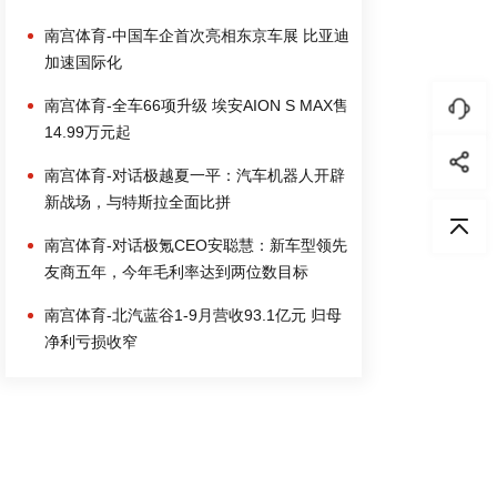
南宫体育-中国车企首次亮相东京车展 比亚迪
加速国际化
南宫体育-全车66项升级 埃安AION S MAX售
14.99万元起
南宫体育-对话极越夏一平：汽车机器人开辟
新战场，与特斯拉全面比拼
南宫体育-对话极氪CEO安聪慧：新车型领先
友商五年，今年毛利率达到两位数目标
南宫体育-北汽蓝谷1-9月营收93.1亿元 归母
净利亏损收窄