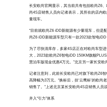
长安欧尚官网显示，其当前共有包括欧尚Z6、欧
尚4S店销售人员向记者表示，其所在的店内
量现车。
“目前就欧尚Z6 iDD新能源有少量现车，但
尚Z6 iDD新能源车型只有一款2023款智电i
为了尽快清库存，多家4S店正在对欧尚车型进
大，2023款欧尚Z6智电iDD 150KM旗舰PLUS
慧泊车版现金优惠4万元。”北京另一家长安欧
记者注意到，此前长安欧尚已对旗下欧尚Z6智电
高降幅为3万元。“换标后，挂‘云鹰标’的欧
销售了。”上述北京某长安欧尚4S店销售人员
并入“引力”体系