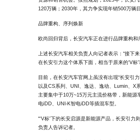
120万辆；2030年，其力争实现年销500万辆
品牌重构、序列焕新
欧尚回归背后，长安汽车正在进行品牌重构和
上述长安汽车相关负责人向记者表示：“接下来
在长安引力这个体系下面，相当于原来的‘V标
目前，在长安汽车官网上虽没有出现“长安引
以及CS系列、UNI、逸达、逸动、Lumin
主要集中于10万~15万元主流价格带，新能源车
电iDD、UNI-K智电iDD等插混车型。
“‘V标’下的长安启源是新能源产品，长安引
负责人告诉记者。