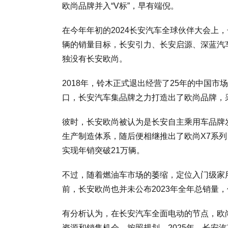
欧尚品牌并入“V标”，早有端倪。
在今年年初的2024长安汽车全球伙伴大会上，
辆的销量目标，长安引力、长安启源、深蓝汽
独没有长安欧尚。
2018年，铃木正式退出经营了25年的中国
口，长安汽车集品牌之力打造出了欧尚品牌，
彼时，长安欧尚被认为是长安自主乘用车品牌
生产制造体系，随后便相继推出了欧尚X7系列、
实现年销突破21万辆。
不过，随着燃油车市场的萎缩，定位入门级家
前，长安欧尚也并未公布2023年全年总销量，
有分析认为，在长安汽车全面电动的节点，欧
资源和销售机会。按照规划，2025年，长安汽