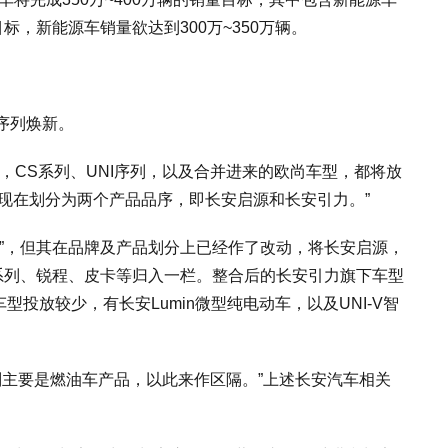
目标，新能源车销量欲达到300万~350万辆。
序列焕新。
，CS系列、UNI序列，以及合并进来的欧尚车型，都将放
’现在划分为两个产品品序，即长安启源和长安引力。”
力”，但其在品牌及产品划分上已经作了改动，将长安启源，
、X系列、锐程、皮卡等归入一栏。整合后的长安引力旗下车型
型投放较少，有长安Lumin微型纯电动车，以及UNI-V智
力则主要是燃油车产品，以此来作区隔。”上述长安汽车相关