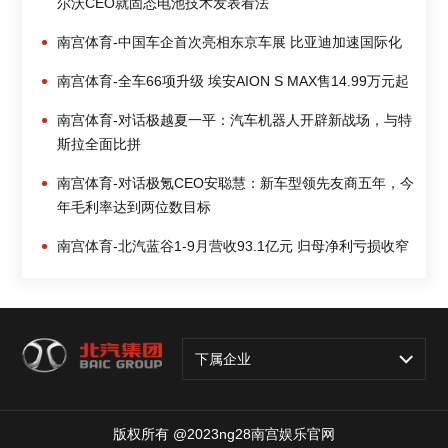
尔沃CEO就固态电池技术发表看法
南宫体育-中国车企首次亮相东京车展 比亚迪加速国际化
南宫体育-全车66项升级 埃安AION S MAX售14.99万元起
南宫体育-对话极越夏一平：汽车机器人开辟新战场，与特
斯拉全面比拼
南宫体育-对话极氪CEO安聪慧：新车型领先友商五年，今
年毛利率达到两位数目标
南宫体育-北汽蓝谷1-9月营收93.1亿元 归母净利亏损收窄
下属企业
版权所有 @2023ng28南宫娱乐官网