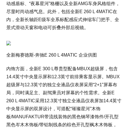
动感盾标、“夜幕星河”格栅以及全新AMG车身风格组件，
尽显时尚动感气息。此外，包括全新E 260 L 4MATIC在
内，全新长轴距E级车全系标配感应式伸缩车门把手、全
景式滑动天窗和电动可折叠外部后视镜。
全新梅赛德斯-奔驰E 260 L 4MATIC 企业供图
内饰方面，全新E 300 L尊贵型配备MBUX超级屏，包含
14.4英寸中央显示屏和12.3英寸前排乘客显示屏。MBUX
超级屏与12.3英寸的独立全液晶仪表屏采用“2+1”屏幕布
局，同时满足主、副驾乘员对屏幕的个性需求。全新E
260 L 4MATIC采用12.3英寸独立全液晶仪表屏加14.4英寸
中央显示屏的双屏设计，可搭配“璀璨星河”木饰
板/MANUFAKTUR带流线装饰的黑色钢琴漆饰件/开孔型
黑色岑木木饰板/带铝制线条的棕色开孔型枫木木饰板，