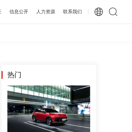
任
信息公开
人力资源
联系我们
热门