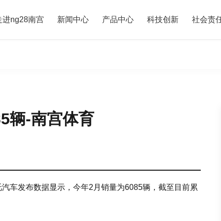
走进ng28南宫
新闻中心
产品中心
科技创新
社会责
85辆-南宫体育
吒汽车发布数据显示，今年2月销量为6085辆，截至目前累