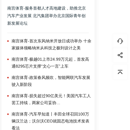
南宫体育-服务首都人才高地建设，助推北京
汽车产业发展 北汽集团举办北京国际青年创
新发展论坛
南宫体育-首次东风纳米开放日成功举办 十余
家媒体领略纳米从科技之极到设计之美
南宫体育-极越01上市24.99万元起，首发高
通8295芯片支撑“文心一言”上车
南宫体育-政策春风频吹，智能网联汽车发展
驶入新阶段
南宫体育-损失超过90亿美元！美国汽车工人
罢工持续，两家公司妥协…
南宫体育-汽车早知道丨丰田全球召回100万
辆汉兰达；沃尔沃CEO就固态电池技术发表
看法