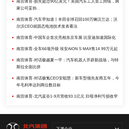
南宫体育-损失超过90亿美元！美国汽车工人罢工持续，两
家公司妥协…
南宫体育-汽车早知道丨丰田全球召回100万辆汉兰达；沃
尔沃CEO就固态电池技术发表看法
南宫体育-中国车企首次亮相东京车展 比亚迪加速国际化
南宫体育-全车66项升级 埃安AION S MAX售14.99万元起
南宫体育-对话极越夏一平：汽车机器人开辟新战场，与特
斯拉全面比拼
南宫体育-对话极氪CEO安聪慧：新车型领先友商五年，今
年毛利率达到两位数目标
南宫体育-北汽蓝谷1-9月营收93.1亿元 归母净利亏损收窄
下属企业