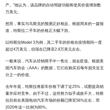
产。”他认为，该品牌的自动驾驶功能将使其价值增加数
万美元。
然而，事实与马斯克的预测正好相反。根据周末的一篇报
道，特斯拉二手车的价格正大幅下跌。
以特斯拉Model 3为例，其二手车的价格在疫情期间一度
超过4万美元，但现在已降至2.9万美元左右。
一般来说，汽车从经销商手中一售出，就会贬值。根据美
国汽车协会（AAA）的数据，它们在购买后每年损失近五
分之一的价值。
去年年底，特斯拉将新车价格下调了近25%，试图提高销
量并应对竞争。由于不过，这些努力似乎成效不大，特斯
拉目前在美国电动汽车市场的份额已降至56%左右，而
2020年这一比例为80%。