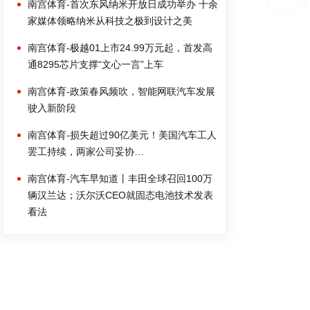
南宫体育-首次东风纳米开放日成功举办 十余
家媒体领略纳米从科技之极到设计之美
南宫体育-极越01上市24.99万元起，首发高
通8295芯片支撑“文心一言”上车
南宫体育-政策春风频吹，智能网联汽车发展
驶入新阶段
南宫体育-损失超过90亿美元！美国汽车工人
罢工持续，两家公司妥协…
南宫体育-汽车早知道丨丰田全球召回100万
辆汉兰达；沃尔沃CEO就固态电池技术发表
看法