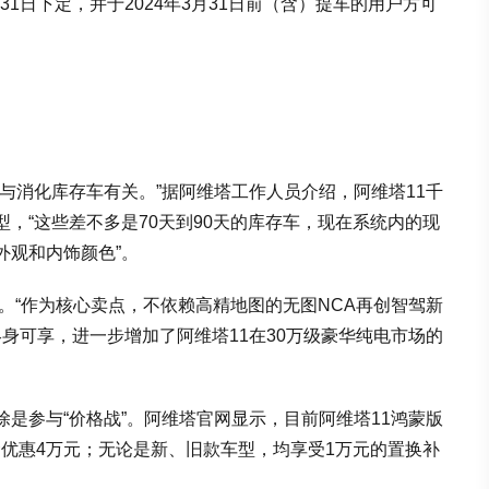
月31日下定，并于2024年3月31日前（含）提车的用户方可
与消化库存车有关。”据阿维塔工作人员介绍，阿维塔11千
，“这些差不多是70天到90天的库存车，现在系统内的现
外观和内饰颜色”。
市。“作为核心卖点，不依赖高精地图的无图NCA再创智驾新
终身可享，进一步增加了阿维塔11在30万级豪华纯电市场的
是参与“价格战”。阿维塔官网显示，目前阿维塔11鸿蒙版
金优惠4万元；无论是新、旧款车型，均享受1万元的置换补