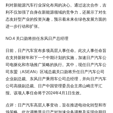
利对新能源汽车行业深化布局的决心。通过这次合作，吉
利不仅加强了自身在新能源领域的竞争力，还展示了对生
态友好型产业的投资兴趣，预示着未来在绿色发展方面的
进一步行动和扩张。
NO.4 关口勋将担任东风日产总经理
日前，日产汽车宣布多项高层人事任命。此次人事任命旨
在支持新财年和下一个中期计划的实施，加速日产汽车公
司电驱化和市场推广策略的执行。其中，现任日产汽车公
司东盟（ASEAN）区域总裁关口勋将升任日产汽车公司
企业副总裁、东风日产乘用车公司总经理，并向日产汽车
公司高级副总裁、日产中国管理委员会主席山崎庄平汇
报。该项人事任命将于2024年4月1日生效。
点评：日产汽车高层人事变动，旨在推进电动化转型和市
场策略。此次调整显示日产对加速业务调整及实现中期目