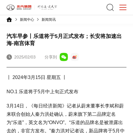
新闻中心
新闻简讯
汽车早参丨乐道将于5月正式发布；长安将加速出
海-南宫体育
2025/02/03
分享到
丨 2024年3月15日 星期五 丨
NO.1 乐道将于5月中上旬正式发布
3月14日，《每日经济新闻》记者从蔚来董事长李斌和蔚
来联合创始人秦力洪处确认，蔚来旗下第二品牌定名
为“乐道”，英文名为“ONVO”。“乐道的品牌名是被泄露出
去的，非官方发布。”秦力洪对记者说，新品牌将于5月中