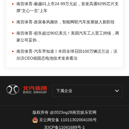
南宫体育-极越01上市24.99万元起，首发高通8295芯片支
撑“文心一言”上车
南宫体育-政策春风频吹，智能网联汽车发展驶入新阶段
南宫体育-损失超过90亿美元！美国汽车工人罢工持续，两
家公司妥协…
南宫体育-汽车早知道丨丰田全球召回100万辆汉兰达；沃
尔沃CEO就固态电池技术发表看法
下属企业
版权所有 @2023ng28南宫娱乐官网
京公网安备 11011302004105号
京ICP备11041689号-1