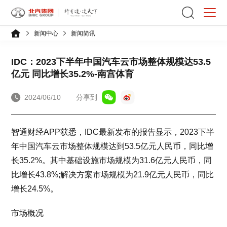
新闻中心
新闻简讯
IDC：2023下半年中国汽车云市场整体规模达53.5
亿元 同比增长35.2%-南宫体育
2024/06/10
分享到
智通财经APP获悉，IDC最新发布的报告显示，2023下半
年中国汽车云市场整体规模达到53.5亿元人民币，同比增
长35.2%。其中基础设施市场规模为31.6亿元人民币，同
比增长43.8%;解决方案市场规模为21.9亿元人民币，同比
增长24.5%。
市场概况