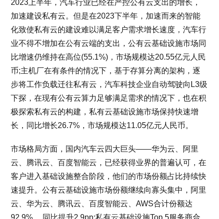
2023上半年，汽车行业已经在严控公有云支出的增长，
加速建设私有云。但是在2023下半年，加速而来的智能
化致使私有云的建设难以满足客户需求增长速度，汽车行
业不得不增加在公有云端的支出，公有云基础设施市场同
比增速仍维持在高位(55.1%)，市场规模达20.55亿元人民
币;主机厂在有条件的情况下，基于存算分离的架构，逐
步将工作负载迁往私有云，汽车科技企业自动驾驶向L3级
下探，在现有公有云算力足够满足需求的情况下，也在积
极探索私有云的构建，私有云基础设施市场保持快速增
长，同比增长26.7%，市场规模达11.05亿元人民币。
市场格局方面，国内汽车云四大巨头——华为云、阿里
云、腾讯云、百度智能云，已经获得业界的普遍认可，在
客户进入基础设施整合阶段，他们的市场份额占比持续快
速提升。公有云基础设施市场份额继续向寡头集中，阿里
云、华为云、腾讯云、百度智能云、AWS合计份额达
92.9% ，同比提升2.9pp;私有云基础设施Top 5服务商合