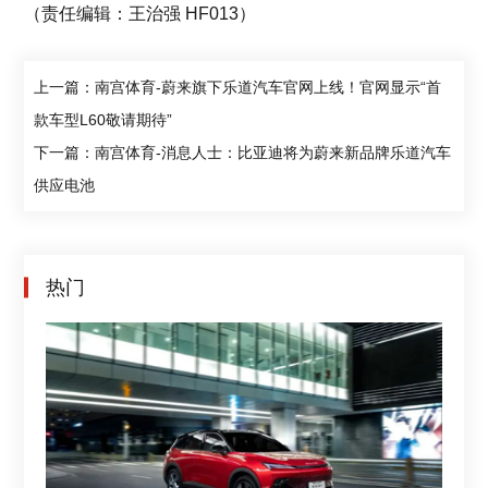
（责任编辑：王治强 HF013）
上一篇：南宫体育-蔚来旗下乐道汽车官网上线！官网显示“首
款车型L60敬请期待”
下一篇：南宫体育-消息人士：比亚迪将为蔚来新品牌乐道汽车
供应电池
热门