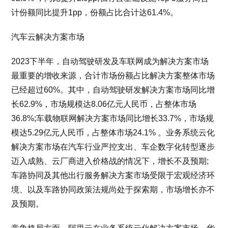
计份额同比提升1pp，份额占比合计达61.4%。
汽车云解决方案市场
2023下半年，自动驾驶研发及车联网成为解决方案市场
最重要的增收来源，合计市场份额占比解决方案整体市场
已经超过60%。其中，自动驾驶研发解决方案市场同比增
长62.9%，市场规模达8.06亿元人民币，占整体市场
36.8%;车载物联网解决方案市场同比增长33.7%，市场规
模达5.29亿元人民币，占整体市场24.1% 。业务系统云化
解决方案市场在汽车行业严控支出、车企数字化转型逐步
迈入成熟、云厂商进入价格战的情况下，增长不及预期;
车路协同及其他出行服务解决方案市场受限于宏观经济环
境、以及车路协同政策法规尚处于探索期，市场增长亦不
及预期。