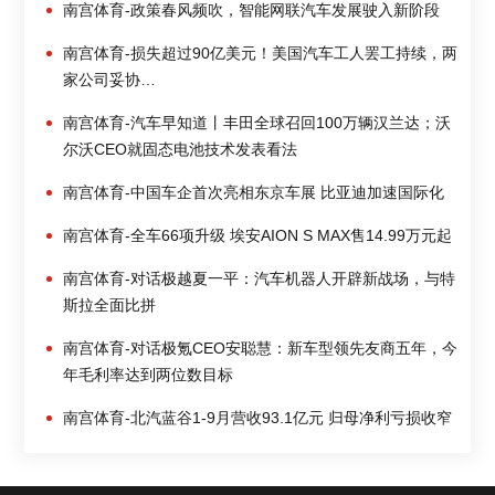
南宫体育-政策春风频吹，智能网联汽车发展驶入新阶段
南宫体育-损失超过90亿美元！美国汽车工人罢工持续，两
家公司妥协…
南宫体育-汽车早知道丨丰田全球召回100万辆汉兰达；沃
尔沃CEO就固态电池技术发表看法
南宫体育-中国车企首次亮相东京车展 比亚迪加速国际化
南宫体育-全车66项升级 埃安AION S MAX售14.99万元起
南宫体育-对话极越夏一平：汽车机器人开辟新战场，与特
斯拉全面比拼
南宫体育-对话极氪CEO安聪慧：新车型领先友商五年，今
年毛利率达到两位数目标
南宫体育-北汽蓝谷1-9月营收93.1亿元 归母净利亏损收窄