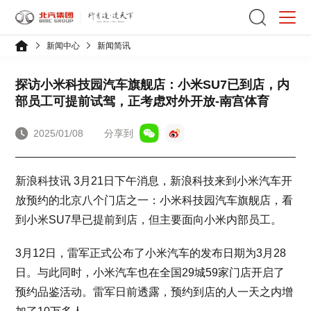
新闻中心
新闻简讯
探访小米科技园汽车旗舰店：小米SU7已到店，内
部员工可提前试驾，正考虑对外开放-南宫体育
2025/01/08
分享到
新浪科技讯 3月21日下午消息，新浪科技来到小米汽车开
放预约的北京八个门店之一：小米科技园汽车旗舰店，看
到小米SU7早已提前到店，但主要面向小米内部员工。
3月12日，雷军正式公布了小米汽车的发布日期为3月28
日。与此同时，小米汽车也在全国29城59家门店开启了
预约品鉴活动。雷军日前透露，预约到店的人一天之内增