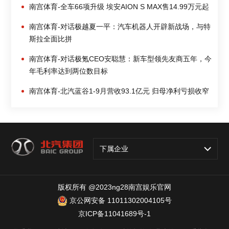
南宫体育-全车66项升级 埃安AION S MAX售14.99万元起
南宫体育-对话极越夏一平：汽车机器人开辟新战场，与特
斯拉全面比拼
南宫体育-对话极氪CEO安聪慧：新车型领先友商五年，今
年毛利率达到两位数目标
南宫体育-北汽蓝谷1-9月营收93.1亿元 归母净利亏损收窄
下属企业
版权所有 @2023ng28南宫娱乐官网
京公网安备 11011302004105号
京ICP备11041689号-1