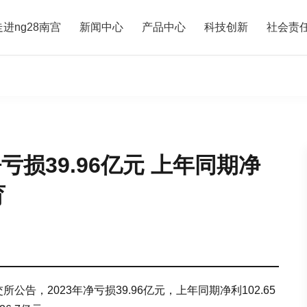
走进ng28南宫
新闻中心
产品中心
科技创新
社会责
亏损39.96亿元 上年同期净
育
交所公告，2023年净亏损39.96亿元，上年同期净利102.65